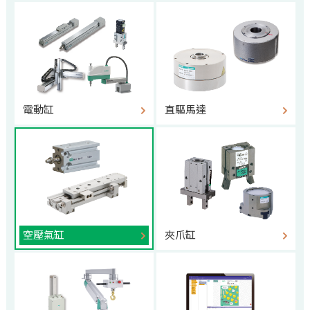
電動缸
直驅馬達
空壓氣缸
夾爪缸