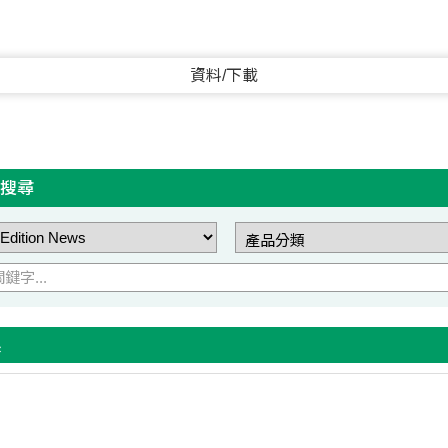
資料/下載
搜尋
果