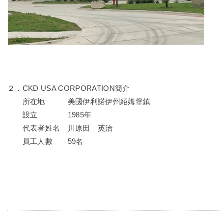
２．
CKD USA CORPORATION
簡介
所在地 美國伊利諾伊州紹姆堡鎮
設立
1985
年
代表者姓名 川原田 英治
員工人數
59
名